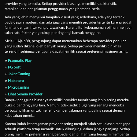
provider yang tersedia. Setiap provider biasanya memiliki karakteristik,
tampilan, dan pengalaman penggunaan yang berbeda-beda.
Ada yang lebih menyukai tampilan visual yang sederhana, ada yang tertarik
pada desain modern, dan ada juga yang memilih provider tertentu karena sudah
familiar dengan fitur yang ditawarkan. Karena itu, keberagaman pilihan menjadi
salah satu faktor yang cukup penting bagi banyak pengguna.
Melalui Ajaib88, pengunjung dapat menemukan beberapa provider populer
yang sudah dikenal oleh banyak orang. Setiap provider memiliki ciri khas
tersendiri sehingga pengguna dapat memilih sesuai preferensi masing-masing.
⭐
Pragmatic Play
⭐
PG Soft
⭐
Joker Gaming
⭐
Habanero
⭐
Microgaming
⭐
Lihat Semua Provider
Banyak pengguna biasanya memiliki provider favorit yang lebih sering mereka
buka dibanding yang lain. Namun, tidak sedikit juga yang senang mencoba
berbagai pilihan untuk menemukan pengalaman yang paling sesuai dengan
kebutuhan mereka.
Karena itulah keberagaman provider sering menjadi salah satu alasan mengapa
sebuah platform tetap menarik untuk dikunjungi dalam jangka panjang. Setiap
orang memiliki preferensi yang berbeda, dan pilihan yang beragam membantu