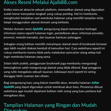
Akses Resmi Melalui Ajaib88.com
Ketika mencari akses ke sebuah platform, memastikan alamat yang digunakan
sudah benar merupakan langkah yang cukup penting. Hal ini membantu
menghindari kesalahan saat membuka halaman yang memiliki tampilan mirip
tetapi menggunakan alamat domain yang berbeda.
Melalui domain resmi
Ajaib88
, pengunjung dapat menemukan berbagai
informasi utama seperti halaman login, pendaftaran akun, informasi provider,
promosi, metode transaksi, dan layanan bantuan pelanggan.
Sebagian orang bahkan memilih menyimpan alamat resmi di bookmark browser
agar lebih mudah diakses kembali di kemudian hari. Cara sederhana seperti ini
cukup membantu karena tidak perlu melakukan pencarian ulang setiap kali
ingin membuka halaman yang sama.
Selain lebih praktis, penggunaan bookmark juga membantu mengurangi
kemungkinan salah mengunjungi alamat yang tidak dikenal. Bagi pengguna
yang rutin mengakses sebuah layanan, kebiasaan kecil seperti ini sering
dianggap lebih nyaman dan efisien.
Bagi pengunjung baru yang belum memiliki akun, tersedia halaman
daftar
Ajaib88
yang dapat digunakan untuk membuat akun baru. Prosesnya dibuat
sederhana agar mudah dipahami bahkan oleh orang yang baru pertama kali
mengakses situs.
Tampilan Halaman yang Ringan dan Mudah
Digunakan