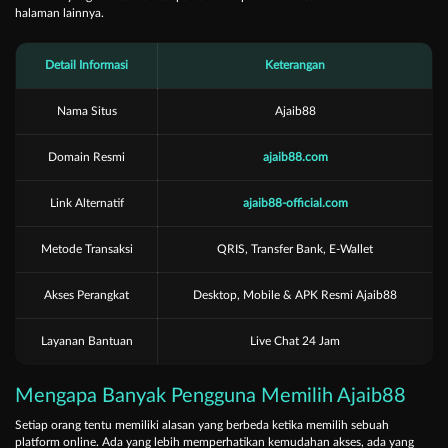
halaman lainnya.
Detail Informasi
Keterangan
Nama Situs
Ajaib88
Domain Resmi
ajaib88.com
Link Alternatif
ajaib88-official.com
Metode Transaksi
QRIS, Transfer Bank, E-Wallet
Akses Perangkat
Desktop, Mobile & APK Resmi Ajaib88
Layanan Bantuan
Live Chat 24 Jam
Mengapa Banyak Pengguna Memilih Ajaib88
Setiap orang tentu memiliki alasan yang berbeda ketika memilih sebuah
platform online. Ada yang lebih memperhatikan kemudahan akses, ada yang