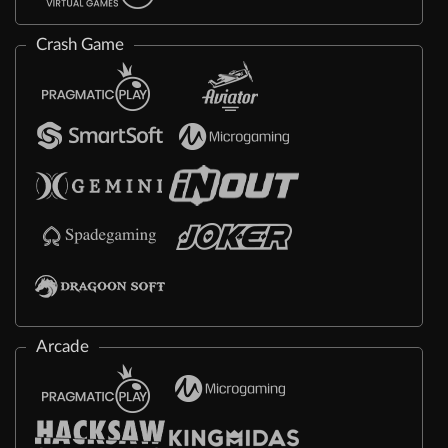
Crash Game
Arcade