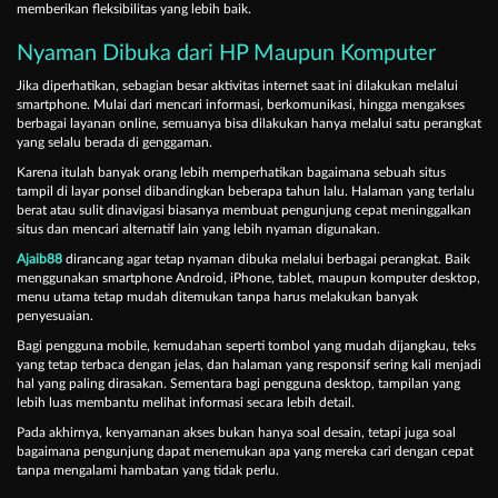
memberikan fleksibilitas yang lebih baik.
Nyaman Dibuka dari HP Maupun Komputer
Jika diperhatikan, sebagian besar aktivitas internet saat ini dilakukan melalui
smartphone. Mulai dari mencari informasi, berkomunikasi, hingga mengakses
berbagai layanan online, semuanya bisa dilakukan hanya melalui satu perangkat
yang selalu berada di genggaman.
Karena itulah banyak orang lebih memperhatikan bagaimana sebuah situs
tampil di layar ponsel dibandingkan beberapa tahun lalu. Halaman yang terlalu
berat atau sulit dinavigasi biasanya membuat pengunjung cepat meninggalkan
situs dan mencari alternatif lain yang lebih nyaman digunakan.
Ajaib88
dirancang agar tetap nyaman dibuka melalui berbagai perangkat. Baik
menggunakan smartphone Android, iPhone, tablet, maupun komputer desktop,
menu utama tetap mudah ditemukan tanpa harus melakukan banyak
penyesuaian.
Bagi pengguna mobile, kemudahan seperti tombol yang mudah dijangkau, teks
yang tetap terbaca dengan jelas, dan halaman yang responsif sering kali menjadi
hal yang paling dirasakan. Sementara bagi pengguna desktop, tampilan yang
lebih luas membantu melihat informasi secara lebih detail.
Pada akhirnya, kenyamanan akses bukan hanya soal desain, tetapi juga soal
bagaimana pengunjung dapat menemukan apa yang mereka cari dengan cepat
tanpa mengalami hambatan yang tidak perlu.