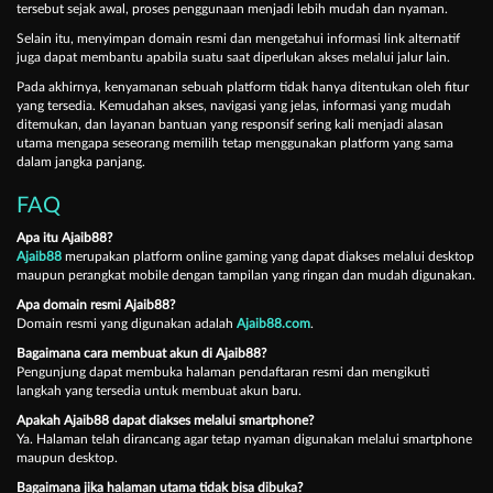
tersebut sejak awal, proses penggunaan menjadi lebih mudah dan nyaman.
Selain itu, menyimpan domain resmi dan mengetahui informasi link alternatif
juga dapat membantu apabila suatu saat diperlukan akses melalui jalur lain.
Pada akhirnya, kenyamanan sebuah platform tidak hanya ditentukan oleh fitur
yang tersedia. Kemudahan akses, navigasi yang jelas, informasi yang mudah
ditemukan, dan layanan bantuan yang responsif sering kali menjadi alasan
utama mengapa seseorang memilih tetap menggunakan platform yang sama
dalam jangka panjang.
FAQ
Apa itu Ajaib88?
Ajaib88
merupakan platform online gaming yang dapat diakses melalui desktop
maupun perangkat mobile dengan tampilan yang ringan dan mudah digunakan.
Apa domain resmi Ajaib88?
Domain resmi yang digunakan adalah
Ajaib88.com
.
Bagaimana cara membuat akun di Ajaib88?
Pengunjung dapat membuka halaman pendaftaran resmi dan mengikuti
langkah yang tersedia untuk membuat akun baru.
Apakah Ajaib88 dapat diakses melalui smartphone?
Ya. Halaman telah dirancang agar tetap nyaman digunakan melalui smartphone
maupun desktop.
Bagaimana jika halaman utama tidak bisa dibuka?