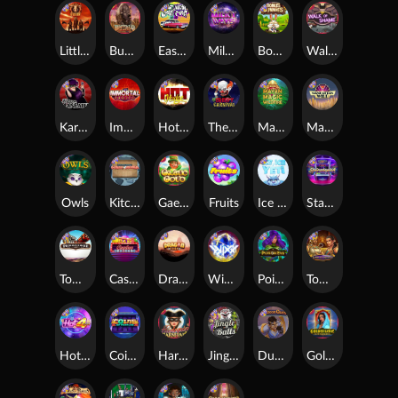
Little Bighorn
Buffalo Hunter
East Coast Vs West Coast
Milky Ways
Bonus Bunnies
Walk of Shame
Karen Maneater
Immortal Fruits
Hot Nudge
The Creepy Carnival
Mayan Magic Wildfire
Manhattan Goes Wild
Owls
Kitchen Drama: Sushi Mania
Gaelic Gold
Fruits
Ice Ice Yeti
Starstruck
Tombstone
Casino Win Spin
Dragon Tribe
WiXX
Poison Eve
Tomb of Nefertiti
Hot 4 Cash
Coins of Fortune
Harlequin Carnival
Jingle Balls
Dungeon Quest
Golden Genie And The Walking Wilds