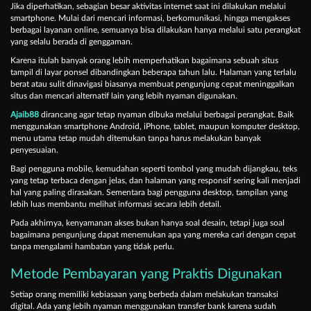
Jika diperhatikan, sebagian besar aktivitas internet saat ini dilakukan melalui
smartphone. Mulai dari mencari informasi, berkomunikasi, hingga mengakses
berbagai layanan online, semuanya bisa dilakukan hanya melalui satu perangkat
yang selalu berada di genggaman.
Karena itulah banyak orang lebih memperhatikan bagaimana sebuah situs
tampil di layar ponsel dibandingkan beberapa tahun lalu. Halaman yang terlalu
berat atau sulit dinavigasi biasanya membuat pengunjung cepat meninggalkan
situs dan mencari alternatif lain yang lebih nyaman digunakan.
Ajaib88
dirancang agar tetap nyaman dibuka melalui berbagai perangkat. Baik
menggunakan smartphone Android, iPhone, tablet, maupun komputer desktop,
menu utama tetap mudah ditemukan tanpa harus melakukan banyak
penyesuaian.
Bagi pengguna mobile, kemudahan seperti tombol yang mudah dijangkau, teks
yang tetap terbaca dengan jelas, dan halaman yang responsif sering kali menjadi
hal yang paling dirasakan. Sementara bagi pengguna desktop, tampilan yang
lebih luas membantu melihat informasi secara lebih detail.
Pada akhirnya, kenyamanan akses bukan hanya soal desain, tetapi juga soal
bagaimana pengunjung dapat menemukan apa yang mereka cari dengan cepat
tanpa mengalami hambatan yang tidak perlu.
Metode Pembayaran yang Praktis Digunakan
Setiap orang memiliki kebiasaan yang berbeda dalam melakukan transaksi
digital. Ada yang lebih nyaman menggunakan transfer bank karena sudah