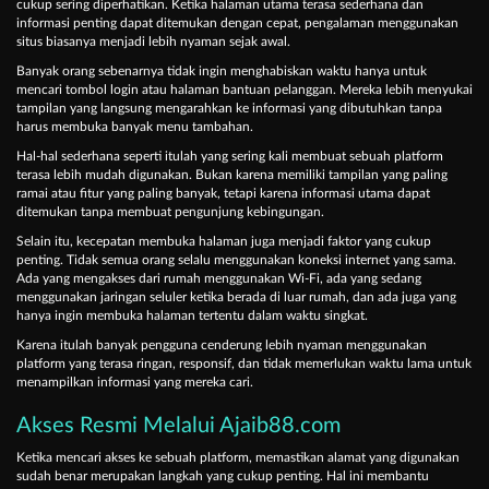
cukup sering diperhatikan. Ketika halaman utama terasa sederhana dan
informasi penting dapat ditemukan dengan cepat, pengalaman menggunakan
situs biasanya menjadi lebih nyaman sejak awal.
Banyak orang sebenarnya tidak ingin menghabiskan waktu hanya untuk
mencari tombol login atau halaman bantuan pelanggan. Mereka lebih menyukai
tampilan yang langsung mengarahkan ke informasi yang dibutuhkan tanpa
harus membuka banyak menu tambahan.
Hal-hal sederhana seperti itulah yang sering kali membuat sebuah platform
terasa lebih mudah digunakan. Bukan karena memiliki tampilan yang paling
ramai atau fitur yang paling banyak, tetapi karena informasi utama dapat
ditemukan tanpa membuat pengunjung kebingungan.
Selain itu, kecepatan membuka halaman juga menjadi faktor yang cukup
penting. Tidak semua orang selalu menggunakan koneksi internet yang sama.
Ada yang mengakses dari rumah menggunakan Wi-Fi, ada yang sedang
menggunakan jaringan seluler ketika berada di luar rumah, dan ada juga yang
hanya ingin membuka halaman tertentu dalam waktu singkat.
Karena itulah banyak pengguna cenderung lebih nyaman menggunakan
platform yang terasa ringan, responsif, dan tidak memerlukan waktu lama untuk
menampilkan informasi yang mereka cari.
Akses Resmi Melalui Ajaib88.com
Ketika mencari akses ke sebuah platform, memastikan alamat yang digunakan
sudah benar merupakan langkah yang cukup penting. Hal ini membantu