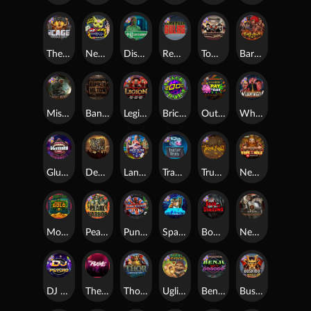
The Cage
Nexus Outsourced
Disturbed
Remember Gulag
Tombstone No Mercy
Barbarian Fury
Misery Mining
Bangkok Hilton
Legion X
Brick Snake 2000
Outsourced: Payday
Whacked
Gluttony
Dead Men Walking
Land of the Free
Tractor Beam
True kult
Nexus Fire In The Hole xBomb
Monkey's Gold xPays
Pearl Harbor
Punk Rocker
Space Donkey
Book Of Shadows
Nexus Tombstone RIP
DJ Psycho
The Rave
Thor: Hammer Time
Ugliest Catch
Benji Killed in Vegas
Bushido Way xNudge