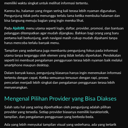
memiliki waktu singkat untuk melihat informasi tertentu.
Karena itu, halaman yang ringan sering kali terasa lebih nyaman digunakan.
Pengunjung tidak perlu menunggu terlalu lama ketika membuka halaman dan
bisa langsung menuju bagian yang ingin mereka lihat.
Pada
Ajaib88
, menu utama seperti login, daftar, provider, promosi, dan bantuan
pelanggan ditempatkan agar mudah dijangkau. Bahkan bagi orang yang baru
pertama kali berkunjung, arah navigasi masih cukup mudah dipahami tanpa
harus mencoba terlalu banyak menu.
Tampilan yang sederhana juga membantu pengunjung fokus pada informasi
utama tanpa terganggu oleh elemen yang tidak terlalu diperlukan. Pendekatan
seperti ini membuat pengalaman penggunaan terasa lebih nyaman baik melalui
smartphone maupun desktop.
Dalam banyak kasus, pengunjung biasanya hanya ingin menemukan informasi
tertentu dengan cepat. Ketika semuanya tersusun dengan rapi, proses
pencarian menjadi lebih singkat dan pengalaman penggunaan terasa lebih
menyenangkan.
Mengenal Pilihan Provider yang Bisa Diakses
Salah satu hal yang sering diperhatikan oleh pengunjung adalah pilihan
provider yang tersedia. Setiap provider biasanya memiliki karakteristik,
tampilan, dan pengalaman penggunaan yang berbeda-beda.
Ada yang lebih menyukai tampilan visual yang sederhana, ada yang tertarik