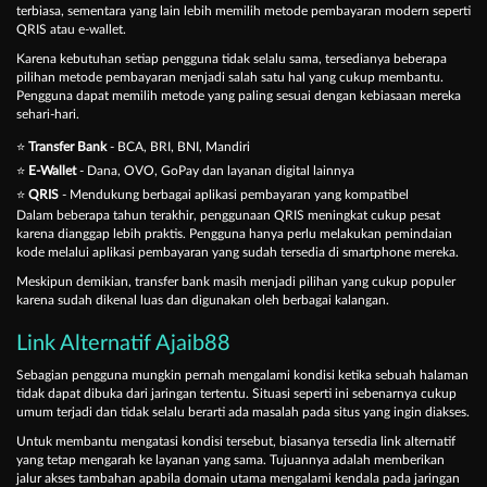
terbiasa, sementara yang lain lebih memilih metode pembayaran modern seperti
QRIS atau e-wallet.
Karena kebutuhan setiap pengguna tidak selalu sama, tersedianya beberapa
pilihan metode pembayaran menjadi salah satu hal yang cukup membantu.
Pengguna dapat memilih metode yang paling sesuai dengan kebiasaan mereka
sehari-hari.
⭐
Transfer Bank
- BCA, BRI, BNI, Mandiri
⭐
E-Wallet
- Dana, OVO, GoPay dan layanan digital lainnya
⭐
QRIS
- Mendukung berbagai aplikasi pembayaran yang kompatibel
Dalam beberapa tahun terakhir, penggunaan QRIS meningkat cukup pesat
karena dianggap lebih praktis. Pengguna hanya perlu melakukan pemindaian
kode melalui aplikasi pembayaran yang sudah tersedia di smartphone mereka.
Meskipun demikian, transfer bank masih menjadi pilihan yang cukup populer
karena sudah dikenal luas dan digunakan oleh berbagai kalangan.
Link Alternatif Ajaib88
Sebagian pengguna mungkin pernah mengalami kondisi ketika sebuah halaman
tidak dapat dibuka dari jaringan tertentu. Situasi seperti ini sebenarnya cukup
umum terjadi dan tidak selalu berarti ada masalah pada situs yang ingin diakses.
Untuk membantu mengatasi kondisi tersebut, biasanya tersedia link alternatif
yang tetap mengarah ke layanan yang sama. Tujuannya adalah memberikan
jalur akses tambahan apabila domain utama mengalami kendala pada jaringan