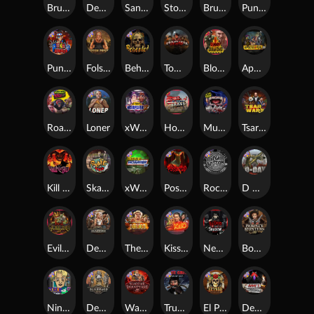
Brute Force: Alien Onslaught
Dead, Dead, or Deader
San Quentin xWays
Stockholm Syndrome
Brute Force
Punk Toilet
Punk Rocker 2
Folsom Prison
Beheaded
Tombstone Slaughter
Blood Diamond
Apocalypse Super xNudge
Roadkill
Loner
xWays Hoarder 2
Home of the Brave
Munchies
Tsar Wars
Kill Em All
Skate or Die
xWays Hoarder xSplit
Possessed
Rock Bottom
D Day
Evil Goblins xBomb
Deadwood xNudge
The Border
Kiss My Chainsaw
Nexus Blood & Shadow
Bounty Hunters xNudge®
Nine To Five
Deadwood R.I.P
Warrior Graveyard xNudge
True Grit Redemption
El Pasa Gunfight xNudge
Devil's Crossroad