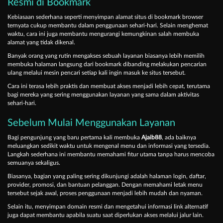
Resmi di Bookmark
Kebiasaan sederhana seperti menyimpan alamat situs di bookmark browser
ternyata cukup membantu dalam penggunaan sehari-hari. Selain menghemat
waktu, cara ini juga membantu mengurangi kemungkinan salah membuka
alamat yang tidak dikenal.
Banyak orang yang rutin mengakses sebuah layanan biasanya lebih memilih
membuka halaman langsung dari bookmark dibanding melakukan pencarian
ulang melalui mesin pencari setiap kali ingin masuk ke situs tersebut.
Cara ini terasa lebih praktis dan membuat akses menjadi lebih cepat, terutama
bagi mereka yang sering menggunakan layanan yang sama dalam aktivitas
sehari-hari.
Sebelum Mulai Menggunakan Layanan
Bagi pengunjung yang baru pertama kali membuka
Ajaib88
, ada baiknya
meluangkan sedikit waktu untuk mengenal menu dan informasi yang tersedia.
Langkah sederhana ini membantu memahami fitur utama tanpa harus mencoba
semuanya sekaligus.
Biasanya, bagian yang paling sering dikunjungi adalah halaman login, daftar,
provider, promosi, dan bantuan pelanggan. Dengan memahami letak menu
tersebut sejak awal, proses penggunaan menjadi lebih mudah dan nyaman.
Selain itu, menyimpan domain resmi dan mengetahui informasi link alternatif
juga dapat membantu apabila suatu saat diperlukan akses melalui jalur lain.