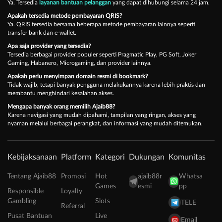
Ya. Tersedia
layanan bantuan pelanggan
yang dapat dihubungi selama 24 jam.
Apakah tersedia metode pembayaran QRIS?
Ya. QRIS tersedia bersama beberapa metode pembayaran lainnya seperti
transfer bank dan e-wallet.
Apa saja provider yang tersedia?
Tersedia berbagai provider populer seperti Pragmatic Play, PG Soft, Joker
Gaming, Habanero, Microgaming, dan provider lainnya.
Apakah perlu menyimpan domain resmi di bookmark?
Tidak wajib, tetapi banyak pengguna melakukannya karena lebih praktis dan
membantu menghindari kesalahan akses.
Mengapa banyak orang memilih Ajaib88?
Karena navigasi yang mudah dipahami, tampilan yang ringan, akses yang
nyaman melalui berbagai perangkat, dan informasi yang mudah ditemukan.
Kebijaksanaan
Platform
Kategori
Dukungan
Komunitas
Tentang Ajaib88
Promosi
Hot
ajaib88r
Whatsa
Games
esmi
pp
Responsible
Loyalty
Gambling
Slots
TELE
Referral
Pusat Bantuan
Live
Email