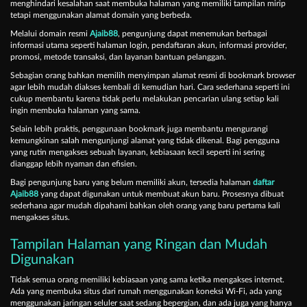
menghindari kesalahan saat membuka halaman yang memiliki tampilan mirip
tetapi menggunakan alamat domain yang berbeda.
Melalui domain resmi
Ajaib88
, pengunjung dapat menemukan berbagai
informasi utama seperti halaman login, pendaftaran akun, informasi provider,
promosi, metode transaksi, dan layanan bantuan pelanggan.
Sebagian orang bahkan memilih menyimpan alamat resmi di bookmark browser
agar lebih mudah diakses kembali di kemudian hari. Cara sederhana seperti ini
cukup membantu karena tidak perlu melakukan pencarian ulang setiap kali
ingin membuka halaman yang sama.
Selain lebih praktis, penggunaan bookmark juga membantu mengurangi
kemungkinan salah mengunjungi alamat yang tidak dikenal. Bagi pengguna
yang rutin mengakses sebuah layanan, kebiasaan kecil seperti ini sering
dianggap lebih nyaman dan efisien.
Bagi pengunjung baru yang belum memiliki akun, tersedia halaman
daftar
Ajaib88
yang dapat digunakan untuk membuat akun baru. Prosesnya dibuat
sederhana agar mudah dipahami bahkan oleh orang yang baru pertama kali
mengakses situs.
Tampilan Halaman yang Ringan dan Mudah
Digunakan
Tidak semua orang memiliki kebiasaan yang sama ketika mengakses internet.
Ada yang membuka situs dari rumah menggunakan koneksi Wi-Fi, ada yang
menggunakan jaringan seluler saat sedang bepergian, dan ada juga yang hanya