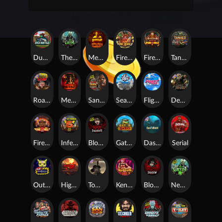
Duck Hunters
The Crypt
Mental
Fire in the Hole 3
Fire In The Hole xBomb
Tanked
Road Rage
Mental 2
San Quentin 2: Death Row
Seamen
Flight Mode
Dead Canary
Fire in the Hole 2
Infectious 5 xWays
Blood & Shadow 2
Gator Hunters
Das xBoot
Serial
Outsourced
Highway to Hell
Tombstone RIP
Kenneth Must Die
Blood & Shadow
Nexus The Crypt