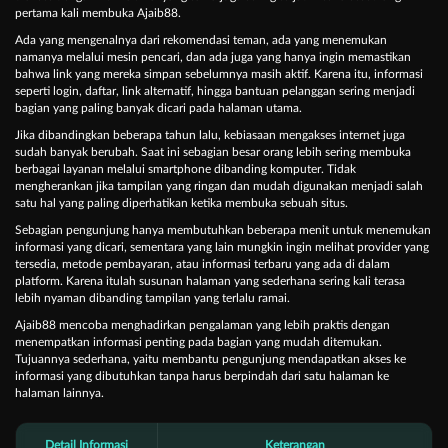
pertama kali membuka Ajaib88.
Ada yang mengenalnya dari rekomendasi teman, ada yang menemukan
namanya melalui mesin pencari, dan ada juga yang hanya ingin memastikan
bahwa link yang mereka simpan sebelumnya masih aktif. Karena itu, informasi
seperti login, daftar, link alternatif, hingga bantuan pelanggan sering menjadi
bagian yang paling banyak dicari pada halaman utama.
Jika dibandingkan beberapa tahun lalu, kebiasaan mengakses internet juga
sudah banyak berubah. Saat ini sebagian besar orang lebih sering membuka
berbagai layanan melalui smartphone dibanding komputer. Tidak
mengherankan jika tampilan yang ringan dan mudah digunakan menjadi salah
satu hal yang paling diperhatikan ketika membuka sebuah situs.
Sebagian pengunjung hanya membutuhkan beberapa menit untuk menemukan
informasi yang dicari, sementara yang lain mungkin ingin melihat provider yang
tersedia, metode pembayaran, atau informasi terbaru yang ada di dalam
platform. Karena itulah susunan halaman yang sederhana sering kali terasa
lebih nyaman dibanding tampilan yang terlalu ramai.
Ajaib88 mencoba menghadirkan pengalaman yang lebih praktis dengan
menempatkan informasi penting pada bagian yang mudah ditemukan.
Tujuannya sederhana, yaitu membantu pengunjung mendapatkan akses ke
informasi yang dibutuhkan tanpa harus berpindah dari satu halaman ke
halaman lainnya.
Detail Informasi
Keterangan