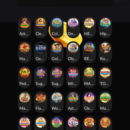
Aztec Rush Bonanza
Cleopatra's Treasure
Colour Game Mega Bonus
Dear Senpai
HEAVENLY FEAST WITH WUKONG
Hippo Splash
Hunk Cai Shen
Gems of Valhalla
Gold Rush Bonanza
Olympus Fortune
REDBEARD TREASURE
Rooster Blitz
Pedas Gila
Sugar Blast
Sugar Blast Frenzy
WILD WITCH SUGAR BONANZA
MAYA TEMPLE OF FORTUNE
TOMYUM BONANZA
Mahjong Beauty
Flame of Fortune
Wonder Ace
Aztec Fortune
Cleopatra's Fortune Ways
Mahjong Dragon Ways