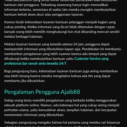
bantuan dari pengguna. Terkadang seseorang hanya ingin memastikan
informasi tertentu, sementara di waktu lain mereka mungkin membutuhkan
bantuan terkait akses akun atau penggunaan layanan.
Karena itulah keberadaan layanan bantuan pelanggan menjadi bagian yang
cukup penting. Ketika informasi yang dicari tidak ditemukan dengan cepat,
banyak orang lebih memilih menghubungi live chat dibanding mencari sendiri
melalui berbagai halaman.
Melalui layanan bantuan yang tersedia selama 24 jam, pengguna dapat
memperoleh informasi yang dibutuhkan kapan saja. Pendekatan ini membantu
memberikan pengalaman yang lebih nyaman karena ada tempat yang dapat
dihubungi ketika membutuhkan bantuan yaitu
Customer Service yang
profesional dan ramah serta tersedia 24/7
.
Bagi pengunjung baru, keberadaan layanan bantuan juga sering memberikan
rasa lebih tenang karena mereka mengetahui bahwa ada tim yang dapat
membantu jika dibutuhkan.
Pengalaman Pengguna Ajaib88
Setiap orang tentu memiliki pengalaman yang berbeda ketika menggunakan
sebuah platform online. Namun, ada beberapa hal yang cukup sering menjadi
perhatian utama, yaitu kemudahan akses, tampilan halaman, dan kecepatan
menemukan informasi yang dibutuhkan.
Sebagian pengunjung mengaku bahwa hal pertama yang mereka cari biasanya