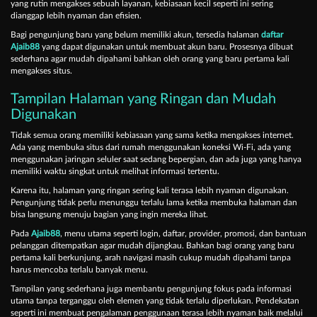
yang rutin mengakses sebuah layanan, kebiasaan kecil seperti ini sering
dianggap lebih nyaman dan efisien.
Bagi pengunjung baru yang belum memiliki akun, tersedia halaman
daftar
Ajaib88
yang dapat digunakan untuk membuat akun baru. Prosesnya dibuat
sederhana agar mudah dipahami bahkan oleh orang yang baru pertama kali
mengakses situs.
Tampilan Halaman yang Ringan dan Mudah
Digunakan
Tidak semua orang memiliki kebiasaan yang sama ketika mengakses internet.
Ada yang membuka situs dari rumah menggunakan koneksi Wi-Fi, ada yang
menggunakan jaringan seluler saat sedang bepergian, dan ada juga yang hanya
memiliki waktu singkat untuk melihat informasi tertentu.
Karena itu, halaman yang ringan sering kali terasa lebih nyaman digunakan.
Pengunjung tidak perlu menunggu terlalu lama ketika membuka halaman dan
bisa langsung menuju bagian yang ingin mereka lihat.
Pada
Ajaib88
, menu utama seperti login, daftar, provider, promosi, dan bantuan
pelanggan ditempatkan agar mudah dijangkau. Bahkan bagi orang yang baru
pertama kali berkunjung, arah navigasi masih cukup mudah dipahami tanpa
harus mencoba terlalu banyak menu.
Tampilan yang sederhana juga membantu pengunjung fokus pada informasi
utama tanpa terganggu oleh elemen yang tidak terlalu diperlukan. Pendekatan
seperti ini membuat pengalaman penggunaan terasa lebih nyaman baik melalui