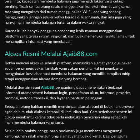
Selain itu, kecepatan membuka halaman juga menjadi faktor yang cukup
penting. Tidak semua orang selalu menggunakan koneksi internet yang sama.
Ada yang mengakses dari rumah menggunakan Wi-Fi, ada yang sedang
menggunakan jaringan seluler ketika berada di luar rumah, dan ada juga yang
hanya ingin membuka halaman tertentu dalam waktu singkat.
Karena itulah banyak pengguna cenderung lebih nyaman menggunakan
platform yang terasa ringan, responsif, dan tidak memerlukan waktu lama untuk
menampilkan informasi yang mereka cari.
Akses Resmi Melalui Ajaib88.com
Ketika mencari akses ke sebuah platform, memastikan alamat yang digunakan
sudah benar merupakan langkah yang cukup penting. Hal ini membantu
menghindari kesalahan saat membuka halaman yang memiliki tampilan mirip
tetapi menggunakan alamat domain yang berbeda.
Melalui domain resmi
Ajaib88
, pengunjung dapat menemukan berbagai
informasi utama seperti halaman login, pendaftaran akun, informasi provider,
promosi, metode transaksi, dan layanan bantuan pelanggan.
Sebagian orang bahkan memilih menyimpan alamat resmi di bookmark browser
agar lebih mudah diakses kembali di kemudian hari. Cara sederhana seperti ini
cukup membantu karena tidak perlu melakukan pencarian ulang setiap kali
ingin membuka halaman yang sama.
Selain lebih praktis, penggunaan bookmark juga membantu mengurangi
kemungkinan salah mengunjungi alamat yang tidak dikenal. Bagi pengguna