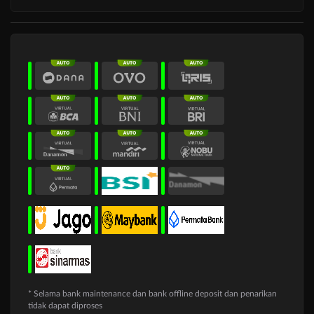
* Selama bank maintenance dan bank offline deposit dan penarikan
tidak dapat diproses