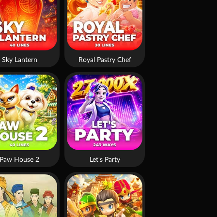
Sky Lantern
Royal Pastry Chef
Paw House 2
Let's Party