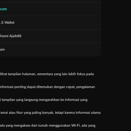
l.com
, E-Wallet
Resmi Ajaib88
Jam
ihat tampilan halaman, sementara yang lain lebih fokus pada
n informasi penting dapat ditemukan dengan cepat, pengalaman
i tampilan yang langsung mengarahkan ke informasi yang
amai atau fitur yang paling banyak, tetapi karena informasi utama
. Ada yang mengakses dari rumah menggunakan Wi-Fi, ada yang