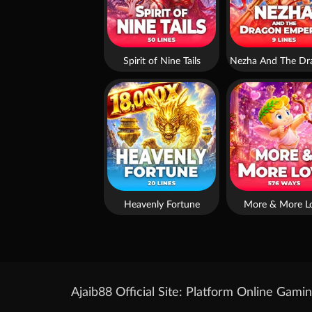
Spirit of Nine Tails
Heavenly Fortune
More & More L
Ajaib88 Official Site: Platform Online G